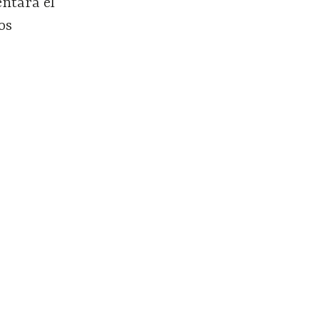
entará el
os