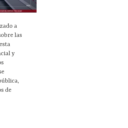
ezado a
sobre las
esta
cial y
os
se
pública,
os de