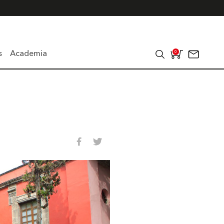
s
Academia
0