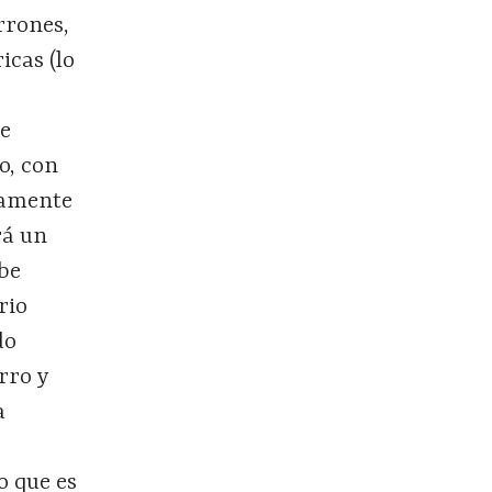
rrones,
icas (lo
se
o, con
camente
rá un
abe
rio
do
rro y
a
o que es