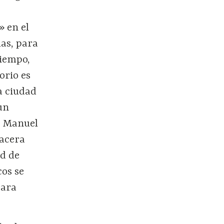
 en el
las, para
tiempo,
orio es
a ciudad
un
és Manuel
 acera
ad de
cos se
para