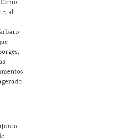
. Como
r; al
bárbaro
que
Borges,
as
numentos
xagerado
njunto
de