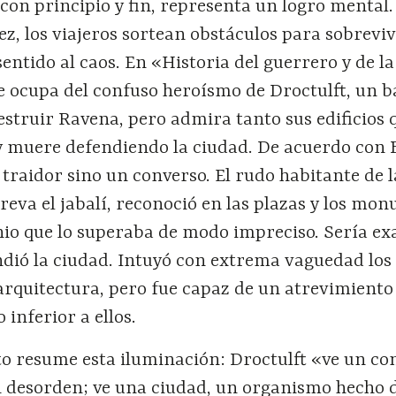
con principio y fin, representa un logro mental
ez, los viajeros sortean obstáculos para sobrevivi
sentido al caos. En «Historia del guerrero y de la
se ocupa del confuso heroísmo de Droctulft, un 
estruir Ravena, pero admira tanto sus edificios 
 muere defendiendo la ciudad. De acuerdo con 
 traidor sino un converso. El rudo habitante de l
eva el jabalí, reconoció en las plazas y los mo
gnio que lo superaba de modo impreciso. Sería e
dió la ciudad. Intuyó con extrema vaguedad los
arquitectura, pero fue capaz de un atrevimiento
o inferior a ellos.
to resume esta iluminación: Droctulft «ve un co
in desorden; ve una ciudad, un organismo hecho 