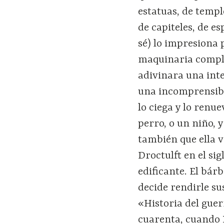
estatuas, de templ
de capiteles, de e
sé) lo impresiona 
maquinaria comple
adivinara una inte
una incomprensibl
lo ciega y lo renue
perro, o un niño, 
también que ella v
Droctulft en el si
edificante. El bár
decide rendirle su
«Historia del guer
cuarenta, cuando 