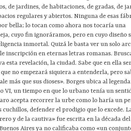
os, de jardines, de habitaciones, de gradas, de ja
spacios regulares y abiertos. Ninguna de esas fábr
por bella; lo tocan como ahora nos tocaría una
ja, cuyo fin ignoráramos, pero en cuyo diseño 
ligencia inmortal. Quizá le basta ver un solo arc
e inscripción en eternas letras romanas. Brus
va esta revelación, la ciudad. Sabe que en ella se
y que no empezará siquiera a entenderla, pero s
ale más que sus dioses». Borges ubica al legenda
glo VI, un tiempo en que lo urbano tenía un senti
baro acepta recorrer la urbe como lo haría un pe
s cuchillos, defender el prodigio que lo excede. L
rero y de la cautiva» fue escrita en la década del
Buenos Aires ya no calificaba como «un conjunt