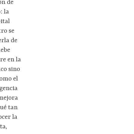
ón de
: la
ital
tro se
erla de
debe
re en la
ico sino
Como el
igencia
 mejora
qué tan
ocer la
ta,