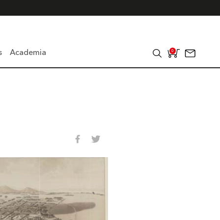
s
Academia
0