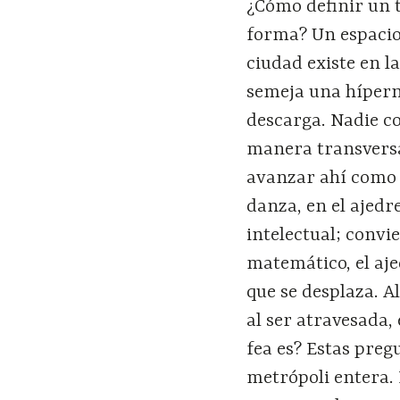
¿Cómo definir un 
forma? Un espacio
ciudad existe en l
semeja una hípern
descarga. Nadie c
manera transversal
avanzar ahí como e
danza, en el ajedr
intelectual; convi
matemático, el aje
que se desplaza. A
al ser atravesada,
fea es? Estas preg
metrópoli entera. 