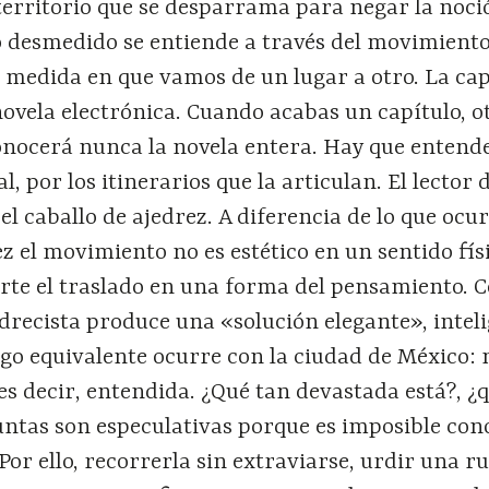
territorio que se desparrama para negar la noci
 desmedido se entiende a través del movimiento
a medida en que vamos de un lugar a otro. La cap
ovela electrónica. Cuando acabas un capítulo, o
onocerá nunca la novela entera. Hay que entend
, por los itinerarios que la articulan. El lector 
l caballo de ajedrez. A diferencia de lo que ocur
ez el movimiento no es estético en un sentido fís
erte el traslado en una forma del pensamiento. 
drecista produce una «solución elegante», intel
lgo equivalente ocurre con la ciudad de México:
 es decir, entendida. ¿Qué tan devastada está?, ¿
untas son especulativas porque es imposible con
Por ello, recorrerla sin extraviarse, urdir una ru