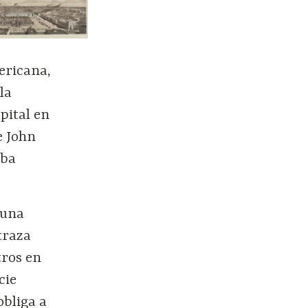
ericana,
la
pital en
 John
aba
 una
traza
tros en
cie
obliga a