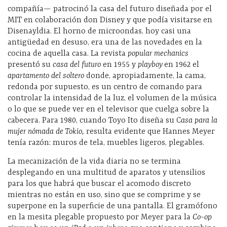
compañía— patrocinó la casa del futuro diseñada por el
MIT en colaboración don Disney y que podía visitarse en
Disenayldia. El horno de microondas, hoy casi una
antigüedad en desuso, era una de las novedades en la
cocina de aquella casa. La revista
popular mechanics
presentó su
casa del futuro
en 1955 y
playboy
en 1962 el
apartamento del soltero
donde, apropiadamente, la cama,
redonda por supuesto, es un centro de comando para
controlar la intensidad de la luz, el volumen de la música
o lo que se puede ver en el televisor que cuelga sobre la
cabecera. Para 1980, cuando Toyo Ito diseña su C
asa para la
mujer nómada de Tokio,
resulta evidente que Hannes Meyer
tenía razón: muros de tela, muebles ligeros, plegables.
La mecanización de la vida diaria no se termina
desplegando en una multitud de aparatos y utensilios
para los que habrá que buscar el acomodo discreto
mientras no están en uso, sino que se comprime y se
superpone en la superficie de una pantalla. El gramófono
en la mesita plegable propuesto por Meyer para la
Co-op