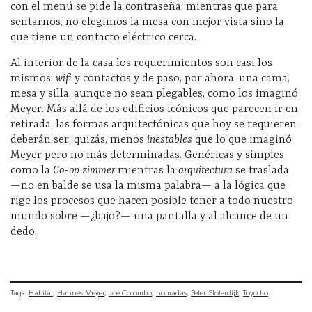
con el menú se pide la contraseña, mientras que para
sentarnos, no elegimos la mesa con mejor vista sino la
que tiene un contacto eléctrico cerca.
Al interior de la casa los requerimientos son casi los
mismos:
wifi
y contactos y de paso, por ahora, una cama,
mesa y silla, aunque no sean plegables, como los imaginó
Meyer. Más allá de los edificios icónicos que parecen ir en
retirada, las formas arquitectónicas que hoy se requieren
deberán ser, quizás, menos
inestables
que lo que imaginó
Meyer pero no más determinadas. Genéricas y simples
como la
Co-op zimmer
mientras la
arquitectura
se traslada
—no en balde se usa la misma palabra— a la lógica que
rige los procesos que hacen posible tener a todo nuestro
mundo sobre —¿bajo?— una pantalla y al alcance de un
dedo.
Tags:
Habitar
Hannes Meyer
Joe Colombo
nomadas
Peter Sloterdijk
Toyo Ito