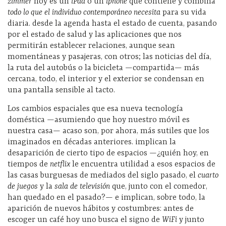
zimmer
hoy es un
iPad
o un
iphone
que contiene y combina
todo lo que el individuo contemporáneo necesita
para su vida
diaria. desde la agenda hasta el estado de cuenta, pasando
por el estado de salud y las aplicaciones que nos
permitirán establecer relaciones, aunque sean
momentáneas y pasajeras, con otros; las noticias del día,
la ruta del autobús o la bicicleta —compartida— más
cercana, todo, el interior y el exterior se condensan en
una pantalla sensible al tacto.
Los cambios espaciales que esa nueva tecnología
doméstica —asumiendo que hoy nuestro móvil es
nuestra casa— acaso son, por ahora, más sutiles que los
imaginados en décadas anteriores. implican la
desaparición de cierto tipo de espacios —¿quién hoy, en
tiempos de
netflix
le encuentra utilidad a esos espacios de
las casas burguesas de mediados del siglo pasado, el
cuarto
de juegos
y la
sala de televisión
que, junto con el comedor,
han quedado en el pasado?— e implican, sobre todo, la
aparición de nuevos hábitos y costumbres: antes de
escoger un café hoy uno busca el signo de
WiFi
y junto