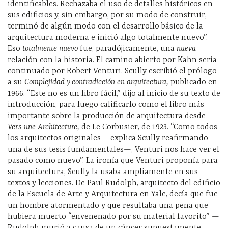
identificables. Rechazaba el uso de detalles históricos en
sus edificios y, sin embargo, por su modo de construir,
terminó de algún modo con el desarrollo básico de la
arquitectura moderna e inició algo totalmente nuevo”.
Eso
totalmente nuevo
fue, paradójicamente, una
nueva
relación con la historia. El camino abierto por Kahn sería
continuado por Robert Venturi. Scully escribió el prólogo
a su
Complejidad y contradicción en arquitectura,
publicado en
1966. “Este no es un libro fácil,” dijo al inicio de su texto de
introducción, para luego calificarlo como el libro más
importante sobre la producción de arquitectura desde
Vers une Architecture,
de Le Corbusier, de 1923. “Como todos
los arquitectos originales —explica Scully reafirmando
una de sus tesis fundamentales—, Venturi nos hace ver el
pasado como nuevo”. La ironía que Venturi proponía para
su arquitectura, Scully la usaba ampliamente en sus
textos y lecciones. De Paul Rudolph, arquitecto del edificio
de la Escuela de Arte y Arquitectura en Yale, decía que fue
un hombre atormentado y que resultaba una pena que
hubiera muerto “envenenado por su material favorito” —
Rudolph murió a causa de un cáncer supuestamente