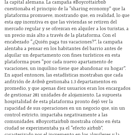
la capital alemana. La campaña #Boycottairbnb
cuestionaba el principio de la “sharing economy” que la
plataforma promueve, mostrando que, en realidad, lo que
esta
app
incentiva es que las viviendas se retiren del
mercado regular y se ofrezcan en alquiler a los turistas, a
un precio más alto a través de la plataforma. Con el
encabezado “¿Quién paga tus vacaciones?”, la campaña
alentaba a pensar en los habitantes del barrio antes de
alquilar un departamento con fines turísticos en esta
plataforma pues “por cada nuevo apartamento de
vacaciones, un inquilino tiene que abandonar su hogar”.
En aquel entonces, las estadísticas mostraban que cada
anfitrión de
Aribnb
gestionaba 1.3 departamentos en
promedio, y que apenas diez usuarios eran los encargados
de gestionar 281 unidades de alojamiento. La supuesta
hospitalidad de esta plataforma pronto dejó ver la
rapacidad de sus operaciones en un negocio que, sin un
control estricto, impactaba negativamente a las
comunidades. #Boycottairbnb mostraba cómo en ésta
ciudad se experimentaba ya el “efecto airbnb”,
caracterizado por el incremento en los alquileres y la