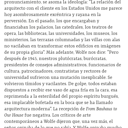
pronunciamiento, se asoma la ideología: “La relación del
arquitecto con el cliente en los Estados Unidos me parece
hoy asombrosamente excéntrica y rayana en la
perversión. En el pasado, los que encargaban y
financiaban los palacios, las catedrales, los teatros de
opera, las bibliotecas, las universidades, los museos, los
ministerios, las terrazas columnadas y las villas con alas
no vacilaban en transformar estos edificios en imágenes
de su propia gloria”. Más adelante, Wolfe nos dice: “Pero
después de 1945, nuestros plutócratas, burócratas,
presidentes de consejos administrativos, funcionarios de
cultura, patrocinadores, contratistas y rectores de
universidad sufrieron una mutación inexplicable. Se
volvieron tímidos y vacilantes. De golpe, todos estaban
dispuestos a recibir ese vaso de agua fría en la cara, esa
reprimenda a la esterilidad del propio espíritu burgués,
esa implacable bofetada en la boca que se ha llamado
arquitectura moderna”. La recepción de
From Bauhaus to
Our House
fue negativa. Los críticos de arte
contemporáneos a Wolfe dijeron que, una vez más, el
señor opinaba de lo que no sabía. Y Wolfe opinaba mucho.