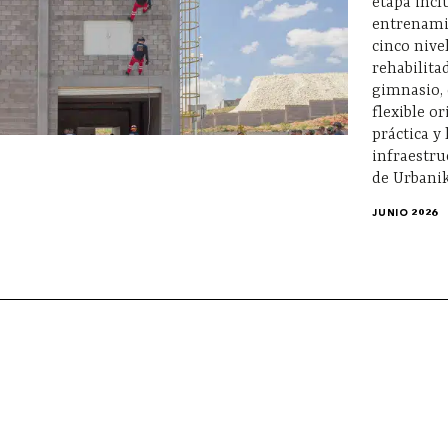
etapa incl
entrenami
cinco nive
rehabilita
gimnasio,
flexible o
práctica y 
infraestru
de Urbanik
JUNIO 2026