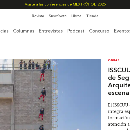
Asiste a las conferencias de MEXTRÓPOLI 2026
Revista
Suscríbete
Libros
Tienda
cias
Columnas
Entrevistas
Podcast
Concurso
Evento
OBRAS
ISSCUU
de Seg
Arquit
escena
El ISSCUU
integra es
formación
atención 