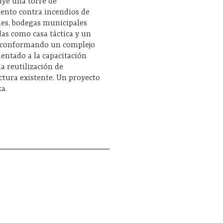
uye una torre de
ento contra incendios de
les, bodegas municipales
das como casa táctica y un
 conformando un complejo
rientado a la capacitación
la reutilización de
ctura existente. Un proyecto
a.