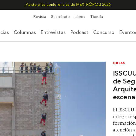
Asiste a las conferencias de MEXTRÓPOLI 2026
Revista
Suscríbete
Libros
Tienda
cias
Columnas
Entrevistas
Podcast
Concurso
Evento
OBRAS
ISSCUU
de Seg
Arquit
escena
El ISSCUU
integra es
formación
atención 