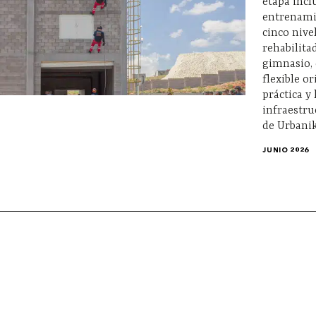
etapa incl
entrenami
cinco nive
rehabilita
gimnasio,
flexible o
práctica y 
infraestru
de Urbanik
JUNIO 2026