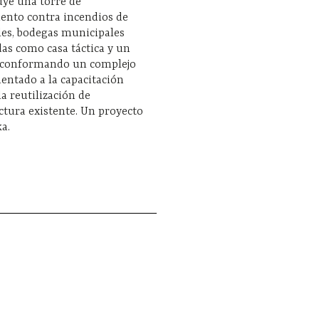
uye una torre de
ento contra incendios de
les, bodegas municipales
das como casa táctica y un
 conformando un complejo
rientado a la capacitación
la reutilización de
ctura existente. Un proyecto
a.