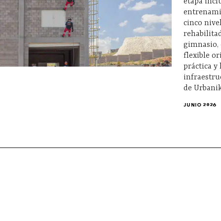
etapa incl
entrenami
cinco nive
rehabilita
gimnasio,
flexible o
práctica y 
infraestru
de Urbanik
JUNIO 2026