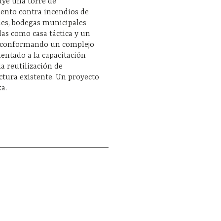
uye una torre de
ento contra incendios de
les, bodegas municipales
das como casa táctica y un
 conformando un complejo
rientado a la capacitación
la reutilización de
ctura existente. Un proyecto
a.