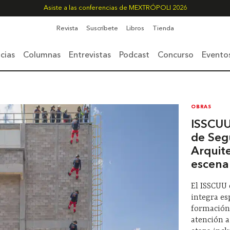
Asiste a las conferencias de MEXTRÓPOLI 2026
Revista
Suscríbete
Libros
Tienda
cias
Columnas
Entrevistas
Podcast
Concurso
Evento
OBRAS
ISSCUU
de Seg
Arquit
escena
El ISSCUU
integra es
formación
atención 