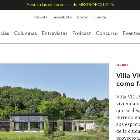
Asiste a las conferencias de MEXTRÓPOLI 2026
Revista
Suscríbete
Libros
Tienda
cias
Columnas
Entrevistas
Podcast
Concurso
Evento
OBRAS
Villa V
como f
Villa VICU
vivienda u
que se des
terreno en
sus espaci
de la ciud
proyecto d