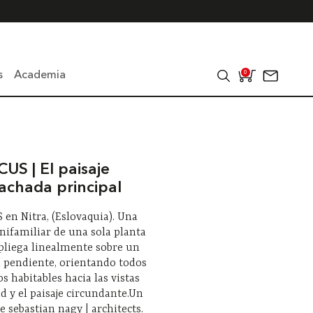
s
Academia
0
ICUS | El paisaje
achada principal
S en Nitra, (Eslovaquia). Una
nifamiliar de una sola planta
pliega linealmente sobre un
 pendiente, orientando todos
os habitables hacia las vistas
ad y el paisaje circundante.Un
e sebastian nagy | architects.