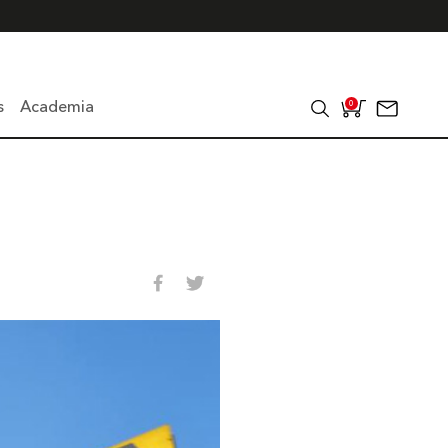
s
Academia
0