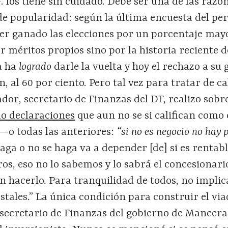
. los tiene sin cuidado. Debe ser una de las razo
de popularidad: según la última encuesta del pe
er ganado las elecciones por un porcentaje mayo
 méritos propios sino por la historia reciente d
a ha
logrado
darle la vuelta y hoy el rechazo a su
n, al 60 por ciento. Pero tal vez para tratar de c
dor, secretario de Finanzas del DF, realizo sobre
o declaraciones
que aun no se si califican como 
s —o todas las anteriores:
“si no es negocio no hay 
haga o no se haga va a depender [de] si es rentab
os, eso no lo sabemos y lo sabrá el concesionari
n hacerlo. Para tranquilidad de todos, no implic
tales.” La única condición para construir el vi
 secretario de Finanzas del gobierno de Mancera