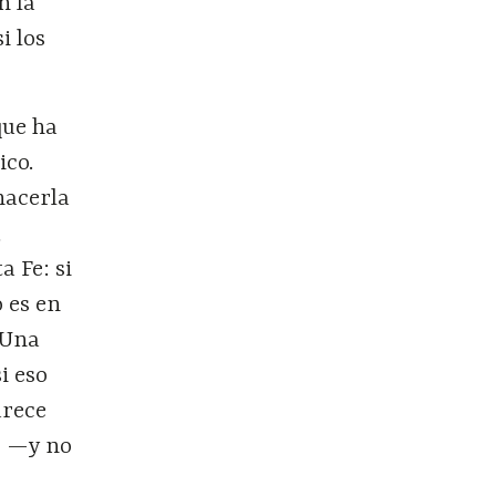
n la
i los
que ha
ico.
hacerla
,
a Fe: si
 es en
 Una
i eso
arece
e —y no