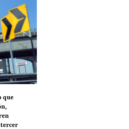
o que
ón,
ren
 tercer