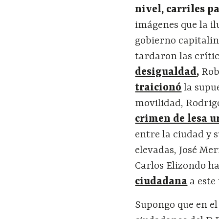
nivel, carriles p
imágenes que la il
gobierno capitalin
tardaron las crít
desigualdad
,
Rob
traicionó
la supu
movilidad, Rodrigo
crimen de lesa 
entre la ciudad y
elevadas, José Me
Carlos Elizondo ha
ciudadana
a este
Supongo que en el