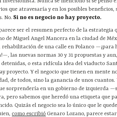
l inversionista. Nunca se mencionó si se pensó e
ios que atravesaría y en los posibles beneficios, s
s. No.
Si no es negocio no hay proyecto.
parece ser el resumen perfecto de la estrategia 
no de Miguel Angel Mancera en la ciudad de Méx
a rehabilitación de una calle en Polanco —¡para 
a!—, las nuevas normas 30 y 31 propuestas y aun
etenidas, o esta ridícula idea del viaducto Sant
ay proyecto. Y el negocio que tienen en mente no
udad, de todos, sino la ganancia de unos cuantos.
ue sorprendería en un gobierno de izquierda —s
ra, pero sabemos que heredó una etiqueta que p
cido. Quizás el negocio sea lo único que le qued
uien,
como escribió
Genaro Lozano, parece estar