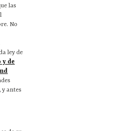
ue las
l
bre. No
a
da ley de
 y de
und
ades
,
y antes