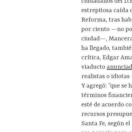
ciudadanos del D.F
estrepitosa caída 
Reforma, tras hab
por ciento —no por
ciudad—, Mancer
ha llegado, tambié
crítica, Edgar Ama
viaducto
anunciad
realistas o idiota
Y agregó: “que se 
términos financier
esté de acuerdo co
recursos presupues
Santa Fe, según el