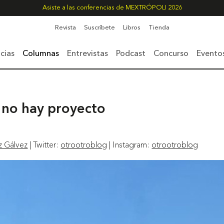
Asiste a las conferencias de MEXTRÓPOLI 2026
Revista
Suscríbete
Libros
Tienda
cias
Columnas
Entrevistas
Podcast
Concurso
Evento
, no hay proyecto
z Gálvez
| Twitter:
otrootroblog
| Instagram:
otrootroblog