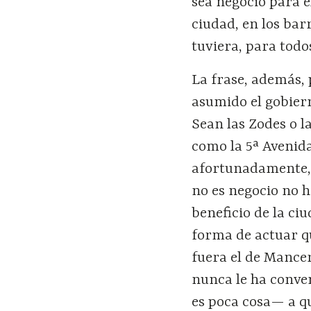
sea negocio para e
ciudad, en los barr
tuviera, para todo
La frase, además, 
asumido el gobier
Sean las Zodes o l
como la 5ª Avenid
afortunadamente, d
no es negocio no h
beneficio de la ci
forma de actuar q
fuera el de Mance
nunca le ha conven
es poca cosa— a q