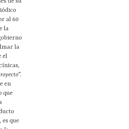
nes de su
riódico
r al 60
e la
 gobierno
almar la
 el
cínicas,
proyecto
”.
le en
o que
a
aducto
, es que