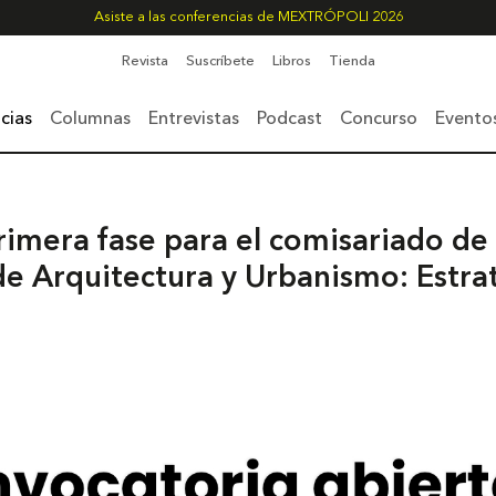
Asiste a las conferencias de MEXTRÓPOLI 2026
Revista
Suscríbete
Libros
Tienda
cias
Columnas
Entrevistas
Podcast
Concurso
Evento
rimera fase para el comisariado de l
e Arquitectura y Urbanismo: Estra