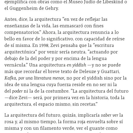
ejemplifica con obras como el Museo Judío de Libeskind o
el Guggenheim de Gehry.
Antes, dice, la arquitectura “en vez de reflejar las
enseñanzas de la vida, las enmascaró con fines
compensatorios.” Ahora, la arquitectura renuncia a lo
bello en favor de lo significativo, con capacidad de reírse
de sí misma. En 1998, Zevi pensaba que la “escritura
arquitectónica” por venir sería neutra, “actuando por
debajo de la del poder y por encima de la lengua
vernácula.” Una arquitectura
en yiddish
—y no se puede
más que recordar el breve texto de Deleuze y Guattari,
Kafka, por una literatura menor,
no por el yiddish sino por la
idea de una lengua cuya fuerza reside en no ser ni la
del
poder
ni la de la costumbre. “La arquitectura del futuro
—dice Zevi— será, por primera vez en la historia, toda la
arquitectura, el espacio mismo, sin recetas.”
La arquitectura del futuro, quizás, implicaría
saber ver
la
rosa y, al mismo tiempo, la forma roja envuelta sobre sí
misma y con un filamento verde, ver el guante como