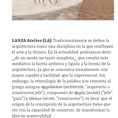
LANZA Atelier (LA):
Tradicionalmente se define la
arquitectura como una disciplina en la que confluyen
el arte y la técnica. En la actualidad, podríamos decir
⎯
de un modo un tanto simplista
⎯
que resulta más
mediática la faceta artística y ligada a la forma de la
arquitectura, ya que se comunica visualmente, con
mayor rapidez y facilidad, que lo experiencial.
Sin
embargo, la etimología de la palabra nos remonta al
griego antiguo
ἀρχιτέκτων
(
architéctōn
, “arquitecto o
constructor jefe”), compuesto de
ἀρχός
(
archós
) (“jefe”,
“guía”) y
τέκτων
(
téctōn
, “constructor”), es decir que el
origen de la concepción de la arquitectura tiene que
ver con la capacidad de construir, de transformar la
idea en materialidad.