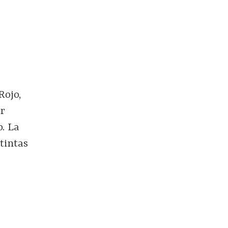
Rojo,
ar
. La
stintas