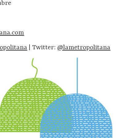
tubre
tana.com
opolitana
| Twitter:
@lametropolitana