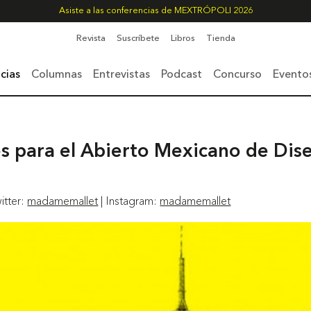
Asiste a las conferencias de MEXTRÓPOLI 2026
Revista
Suscríbete
Libros
Tienda
cias
Columnas
Entrevistas
Podcast
Concurso
Evento
 para el Abierto Mexicano de Dis
itter:
madamemallet
| Instagram:
madamemallet