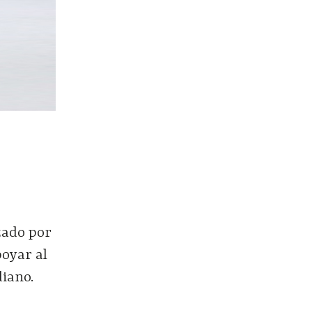
zado por
poyar al
diano.