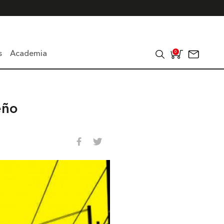
s
Academia
0
eño