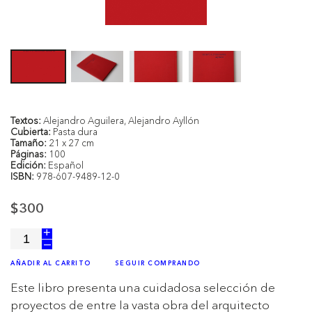
Textos:
Alejandro Aguilera, Alejandro Ayllón
Cubierta:
Pasta dura
Tamaño:
21 x 27 cm
Páginas:
100
Edición:
Español
ISBN:
978-607-9489-12-0
$300
+
–
AÑADIR AL CARRITO
SEGUIR COMPRANDO
Este libro presenta una cuidadosa selección de
proyectos de entre la vasta obra del arquitecto