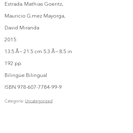
Estrada. Mathias Goeritz,
Mauricio G.mez Mayorga,
David Miranda
2015
13.5 Å~ 21.5 cm 5.3 Å~ 8.5 in
192 pp.
Bilingüe Bilingual
ISBN 978-607-7784-99-9
Categoría:
Uncategorized