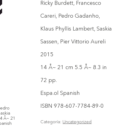
Ricky Burdett, Francesco
Careri, Pedro Gadanho,
Klaus Phyllis Lambert, Saskia
Sassen, Pier Vittorio Aureli
2015
14 Å~ 21 cm 5.5 Å~ 8.3 in
72 pp.
Espa.ol Spanish
ISBN 978-607-7784-89-0
Pedro
Saskia
14 Å~ 21
Categoría:
Uncategorized
panish