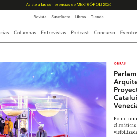
Asiste a las conferencias de MEXTRÓPOLI 2026
Revista
Suscríbete
Libros
Tienda
cias
Columnas
Entrevistas
Podcast
Concurso
Evento
OBRAS
Parlam
Arquit
Proyect
Catalu
Veneci
En un mun
climáticas
visibiliza