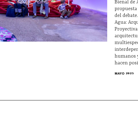
Bienal de 
propuesta 
del debate
Agua: Arqu
Proyectiva
arquitectu
multiespec
interdepe
humanos y
hacen posi
MAYO 2025