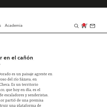
s
Academia
0
r en el cañón
o
orado es un paisaje agreste en
coso del río Sázava, en
Checa. Es un territorio
o, que hoy en día, es el
de escaladores y senderistas.
dor partió de una premisa
struir una plataforma de