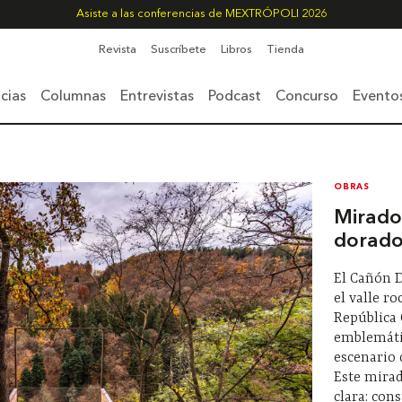
Asiste a las conferencias de MEXTRÓPOLI 2026
Revista
Suscríbete
Libros
Tienda
cias
Columnas
Entrevistas
Podcast
Concurso
Evento
OBRAS
Mirado
dorad
El Cañón D
el valle ro
República 
emblemátic
escenario 
Este mira
clara: con