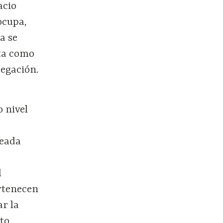
acio
ocupa,
a se
rta como
regación.
o nivel
neada
l
ertenecen
ar la
nto