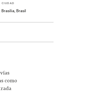
CIUDAD
Brasilia, Brasil
 vías
das como
trada