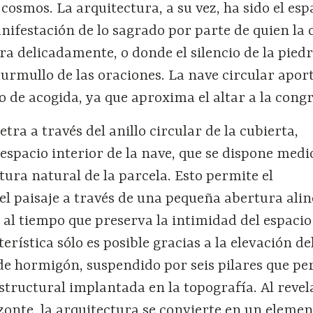
 cosmos. La arquitectura, a su vez, ha sido el esp
nifestación de lo sagrado por parte de quien la 
ra delicadamente, o donde el silencio de la piedr
murmullo de las oraciones. La nave circular apo
o de acogida, ya que aproxima el altar a la cong
tra a través del anillo circular de la cubierta,
spacio interior de la nave, que se dispone medi
ltura natural de la parcela. Esto permite el
l paisaje a través de una pequeña abertura ali
, al tiempo que preserva la intimidad del espacio
terística sólo es posible gracias a la elevación de
de hormigón, suspendido por seis pilares que p
structural implantada en la topografía. Al revel
zonte, la arquitectura se convierte en un eleme