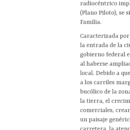
radiocéntrico imp
(Plano Piloto), se 
Familia.
Caracterizada por
la entrada de la c
gobierno federal 
al haberse ampliad
local. Debido a qu
a los carriles mar
bucólico de la zon
la tierra, el crec
comerciales, crea
un paisaje genéric
carretera, la atenc