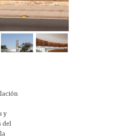
elación
s y
 del
la