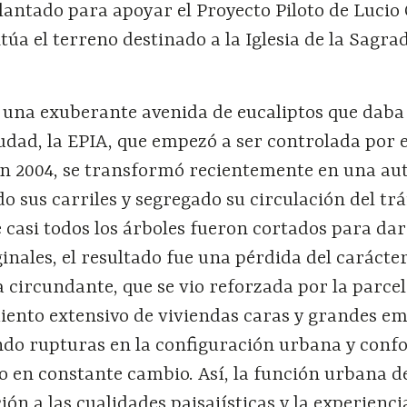
lantado para apoyar el Proyecto Piloto de Lucio
sitúa el terreno destinado a la Iglesia de la Sagra
 una exuberante avenida de eucaliptos que daba
iudad, la EPIA, que empezó a ser controlada por e
en 2004, se transformó recientemente en una aut
o sus carriles y segregado su circulación del trá
e casi todos los árboles fueron cortados para da
ginales, el resultado fue una pérdida del carácte
a circundante, que se vio reforzada por la parce
imiento extensivo de viviendas caras y grandes e
ndo rupturas en la configuración urbana y con
o en constante cambio. Así, la función urbana de
ión a las cualidades paisajísticas y la experienci