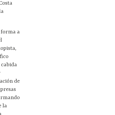
 Costa
da
 forma a
l
opista,
fico
r cabida
r
lación de
mpresas
formando
 la
a