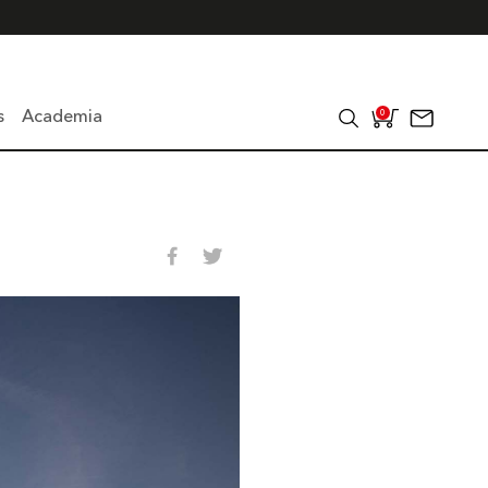
s
Academia
0