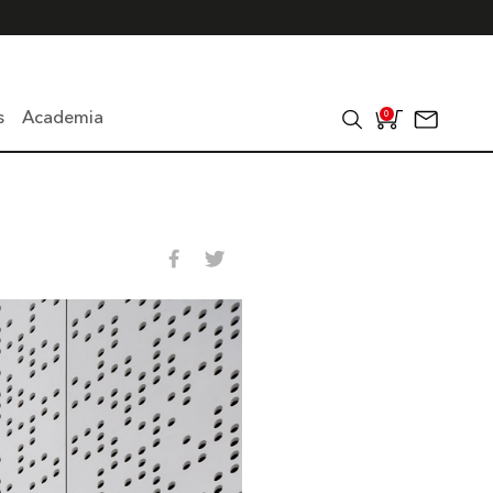
s
Academia
0