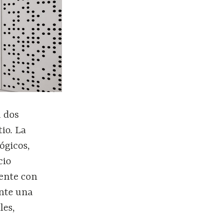
a dos
tio. La
ógicos,
cio
rente con
ante una
les,