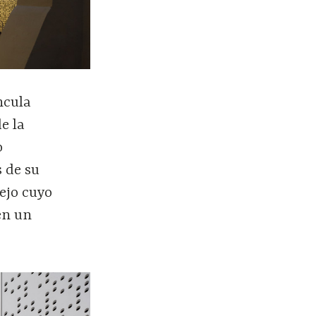
ncula
e la
o
s de su
ejo cuyo
en un