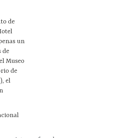
to de
Hotel
apenas un
s de
 el Museo
rio de
, el
an
acional