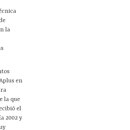
técnica
 de
n la
as
ntos
 Aplus en
ura
e la que
cibió el
ía 2002 y
uy