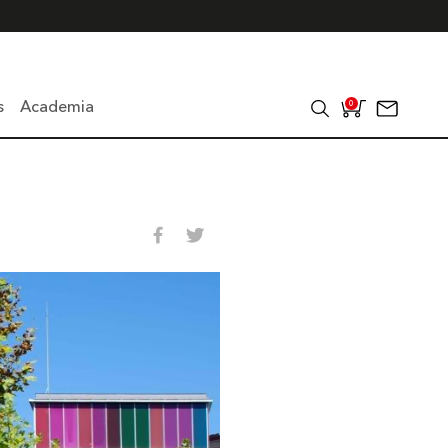
s
Academia
0