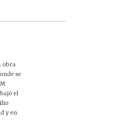
e
a obra
donde se
AM
bajó el
lio
d y en