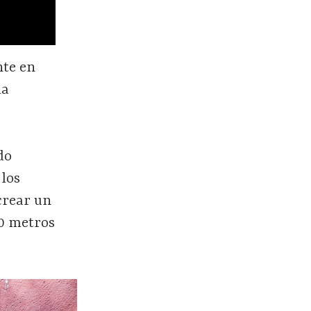
nte en
ma
do
 los
 crear un
10 metros