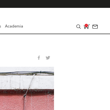
s
Academia
0