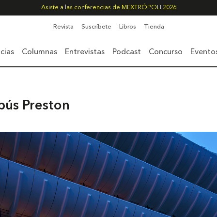
Asiste a las conferencias de MEXTRÓPOLI 2026
Revista
Suscríbete
Libros
Tienda
cias
Columnas
Entrevistas
Podcast
Concurso
Evento
bús Preston