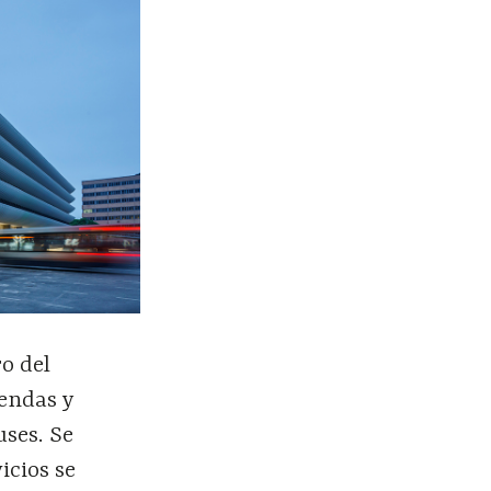
ro del
iendas y
uses. Se
icios se