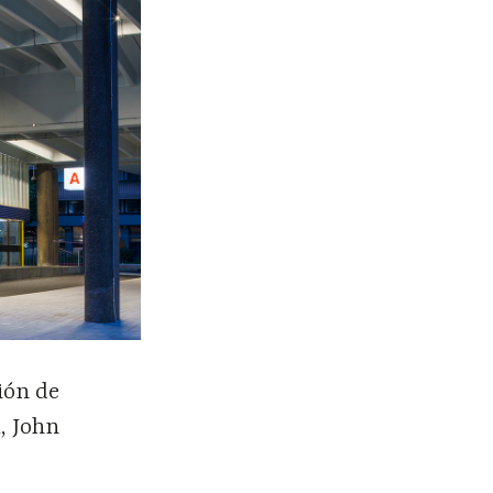
ión de
, John