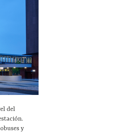
el del
estación.
tobuses y