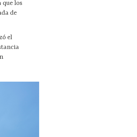
a que los
ada de
zó el
stancia
én