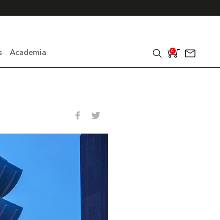
s
Academia
0