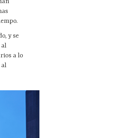
 han
nas
tiempo.
o, y se
 al
rios a lo
 al