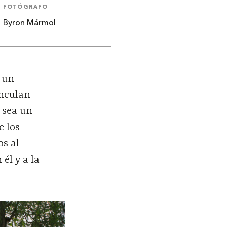
FOTÓGRAFO
Byron Mármol
r un
inculan
o sea un
e los
os al
él y a la