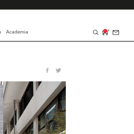
s
Academia
0