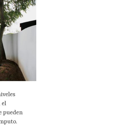
iveles
 el
se pueden
ómputo.