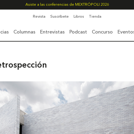
Asiste a las conferencias de MEXTRÓPOLI 2026
Revista
Suscríbete
Libros
Tienda
cias
Columnas
Entrevistas
Podcast
Concurso
Evento
retrospección