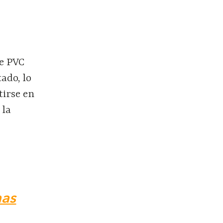
e
de PVC
ado, lo
tirse en
 la
nas