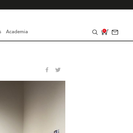
s
Academia
0