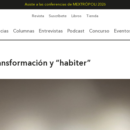
Asiste a las conferencias de MEXTRÓPOLI 2026
Revista
Suscríbete
Libros
Tienda
cias
Columnas
Entrevistas
Podcast
Concurso
Evento
ransformación y “habiter”