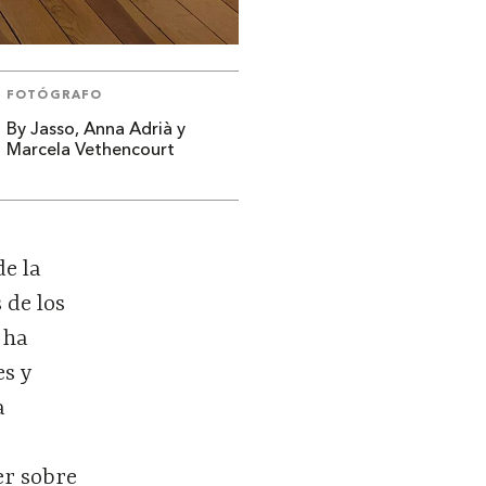
FOTÓGRAFO
By Jasso, Anna Adrià y
Marcela Vethencourt
de la
 de los
 ha
es y
a
er sobre