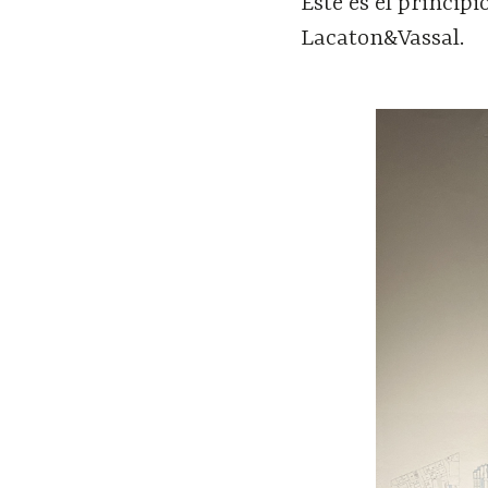
Este es el princip
Lacaton&Vassal.