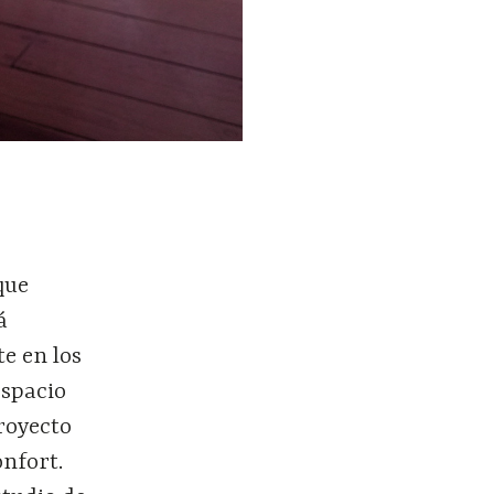
que
á
e en los
espacio
royecto
onfort.