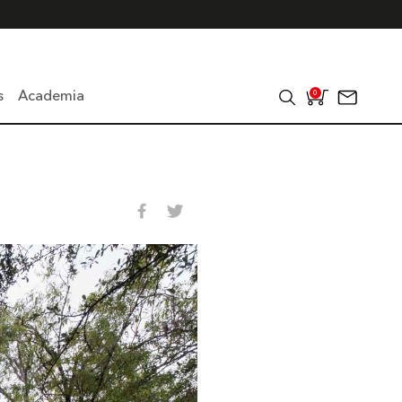
s
Academia
0