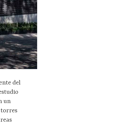
ente del
estudio
n un
 torres
áreas