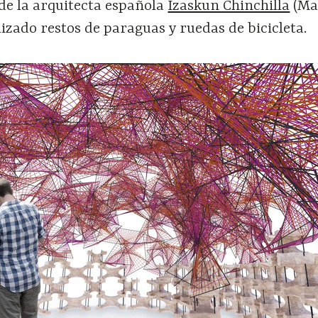
de la arquitecta española
Izaskun Chinchilla
(Ma
lizado restos de paraguas y ruedas de bicicleta.