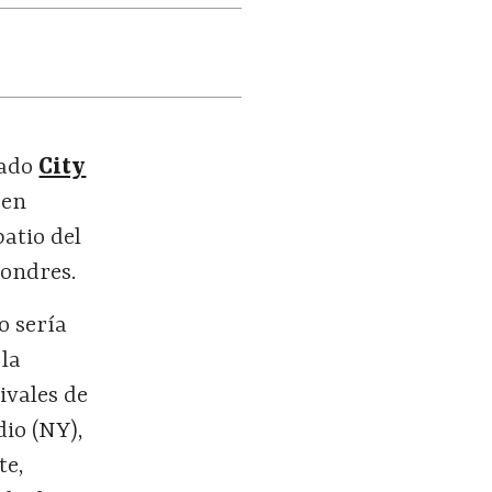
mado
City
 en
atio del
ondres.
o sería
 la
ivales de
io (NY),
te,