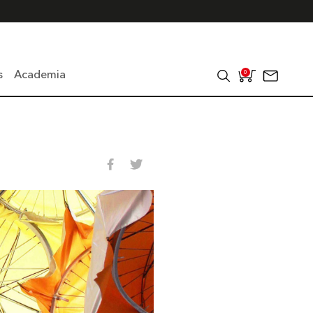
s
Academia
0