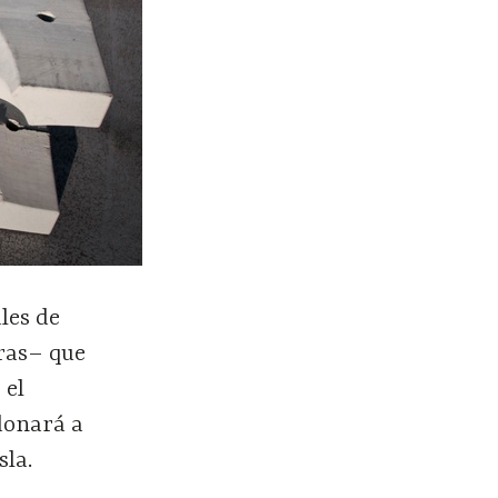
les de
eras– que
 el
 donará a
sla.