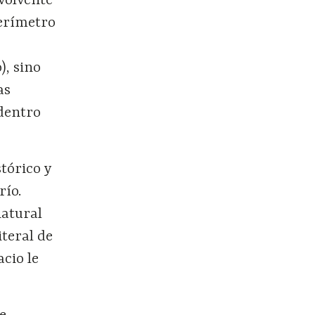
nvolvente
perímetro
), sino
as
dentro
stórico y
río.
natural
iteral de
acio le