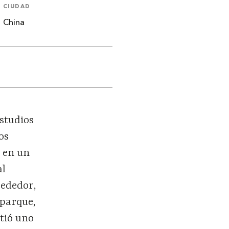
CIUDAD
China
istudios
os
o en un
al
rededor,
 parque,
rtió uno