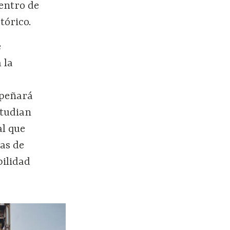
centro de
tórico.
e
 la
mpeñará
studian
al que
as de
bilidad