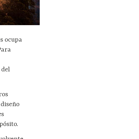
es ocupa
Para
 del
ros
 diseño
es
pósito.