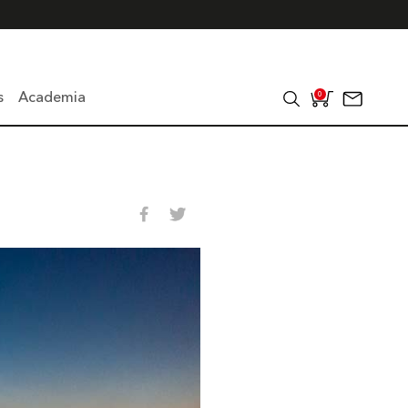
s
Academia
0