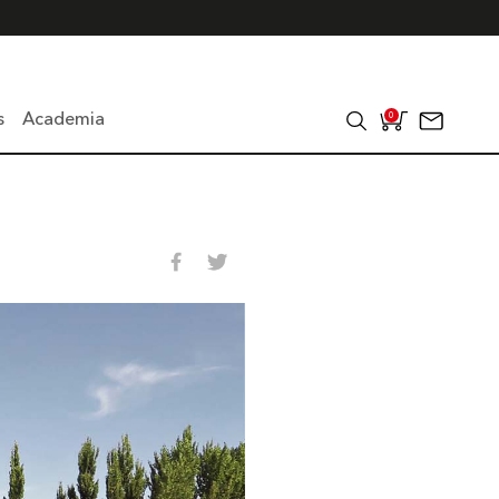
s
Academia
0