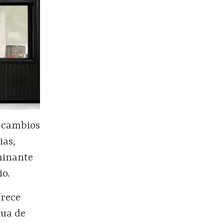
n cambios
ias,
minante
io.
frece
nua de