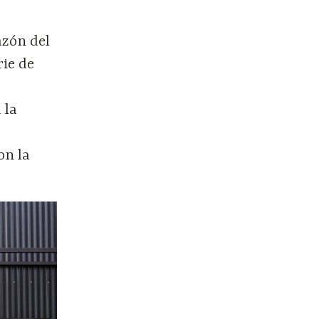
azón del
rie de
 la
on la