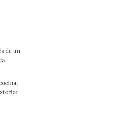
és de un
da
cocina,
xterior