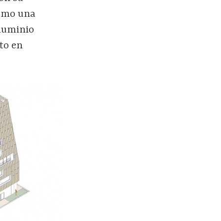
como una
aluminio
to en