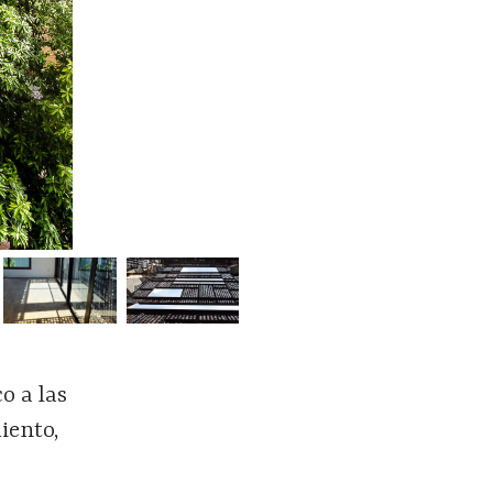
o a las
iento,