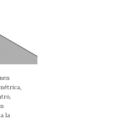
enen
métrica,
tro,
in
a la