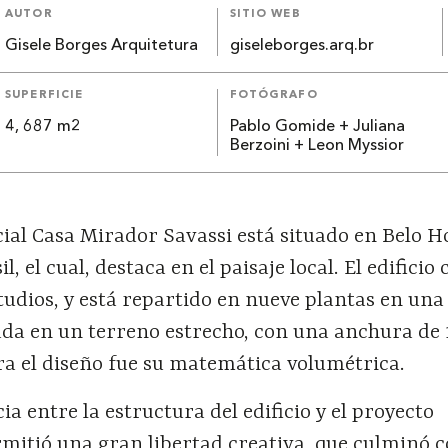
AUTOR
SITIO WEB
Gisele Borges Arquitetura
giseleborges.arq.br
SUPERFICIE
FOTÓGRAFO
4, 687 m2
Pablo Gomide + Juliana
Berzoini + Leon Myssior
ncial Casa Mirador Savassi está situado en Belo H
l, el cual, destaca en el paisaje local. El edificio
estudios, y está repartido en nueve plantas en una
ada en un terreno estrecho, con una anchura de 
ra el diseño fue su matemática volumétrica.
a entre la estructura del edificio y el proyecto
mitió una gran libertad creativa, que culminó c