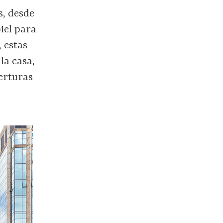
s, desde
iel para
 estas
la casa,
erturas