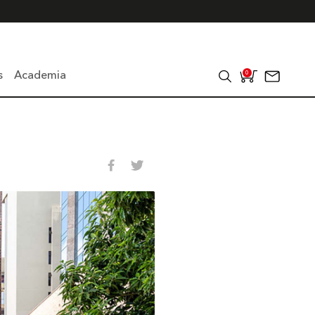
s
Academia
0