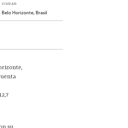
CIUDAD
Belo Horizonte, Brasil
orizonte,
 cuenta
12,7
on su