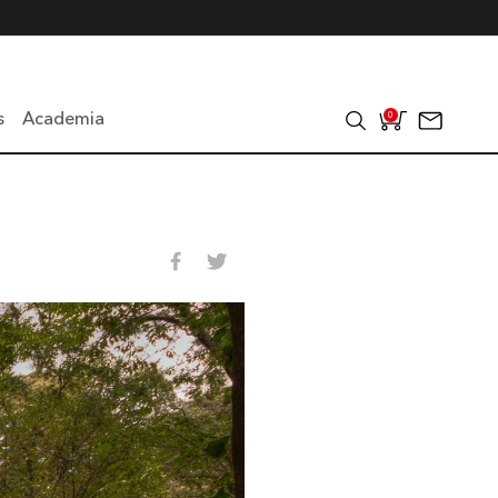
s
Academia
0