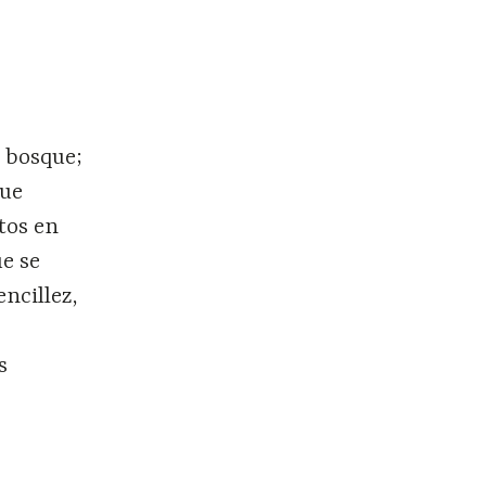
l bosque;
que
tos en
ue se
encillez,
s