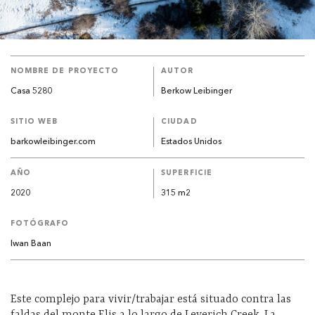
NOMBRE DE PROYECTO
AUTOR
Casa 5280
Berkow Leibinger
SITIO WEB
CIUDAD
barkowleibinger.com
Estados Unidos
AÑO
SUPERFICIE
2020
315 m2
FOTÓGRAFO
Iwan Baan
Este complejo para vivir/trabajar está situado contra las
faldas del monte Elis a lo largo de Leverich Creek. La