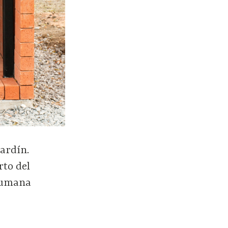
jardín.
rto del
 humana