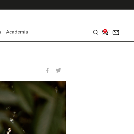
s
Academia
0