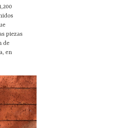
1,200
unidos
que
as piezas
n de
a, en