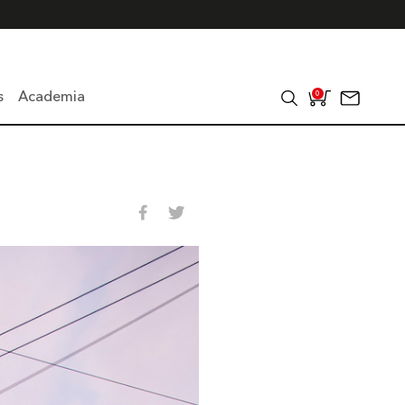
s
Academia
0