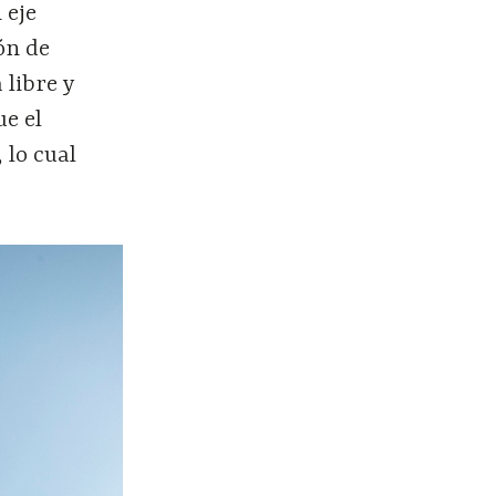
 eje
ón de
 libre y
ue el
 lo cual