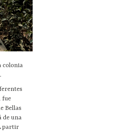
a colonia
.
iferentes
l fue
e Bellas
á de una
 partir