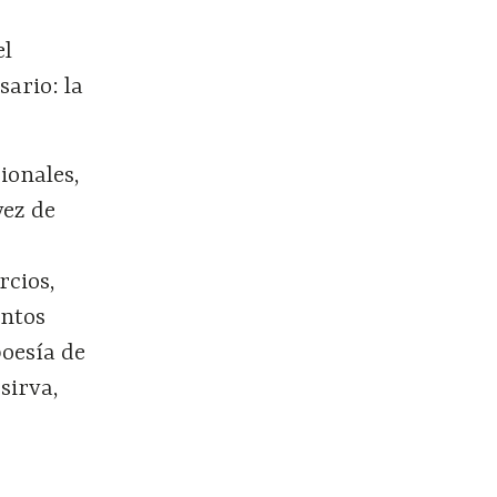
el
ario: la
sionales,
vez de
a
rcios,
untos
poesía de
sirva,