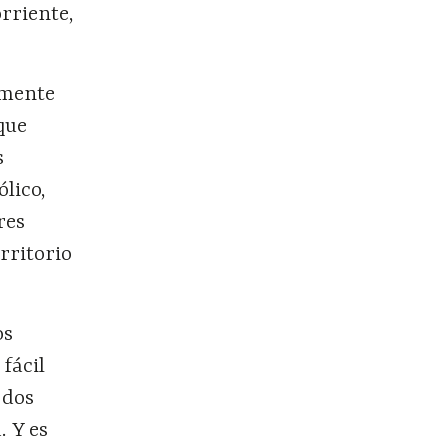
rriente,
emente
que
s
ólico,
res
rritorio
os
fácil
 dos
. Y es