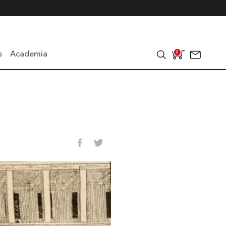
s
Academia
0