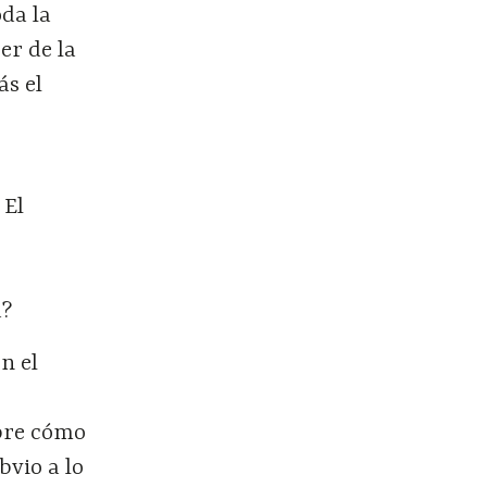
oda la
er de la
ás el
 El
a?
n el
obre cómo
bvio a lo