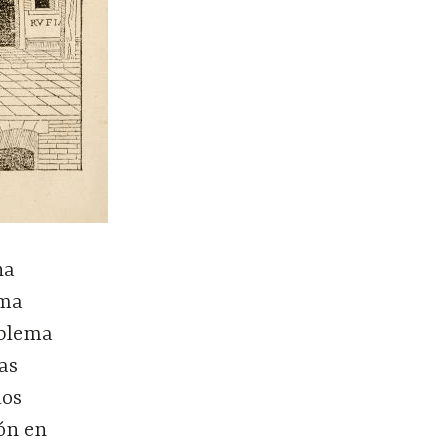
na
ema
oblema
as
los
ón en