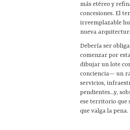
más etéreo y refin
concesiones. El ter
irreemplazable hu
nueva arquitectur
Debería ser obligat
comenzar por estab
dibujar un lote c
conciencia— un ra
servicios, infraes
pendientes…y, sobr
ese territorio que 
que valga la pena.