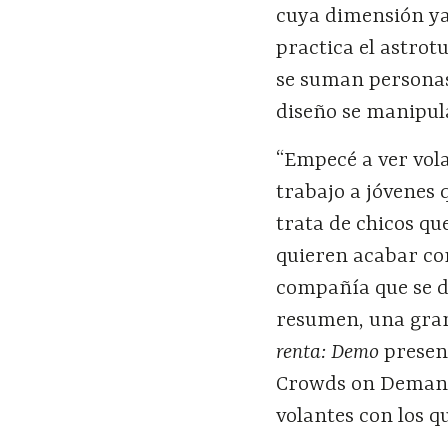
cuya dimensión ya 
practica el astrot
se suman personas
diseño se manipula
“Empecé a ver vol
trabajo a jóvenes
trata de chicos qu
quieren acabar co
compañía que se de
resumen, una gran
renta: Demo
presen
Crowds on Demand
volantes con los qu