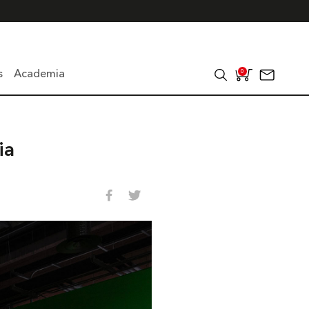
s
Academia
0
ia