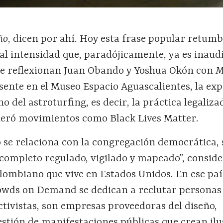
ño
, dicen por ahí. Hoy esta frase popular retumb
l intensidad que, paradójicamente, ya es inaudi
e reflexionan Juan Obando y Yoshua Okón con
M
esente en el Museo Espacio Aguascalientes, la ex
o del astroturfing, es decir, la práctica legaliza
eró movimientos como Black Lives Matter.
o se relaciona con la congregación democrática, 
completo regulado, vigilado y mapeado”, consid
lombiano que vive en Estados Unidos. En ese paí
wds on Demand se dedican a reclutar personas 
tivistas, son empresas proveedoras del diseño,
stión de manifestaciones públicas que crean ilu