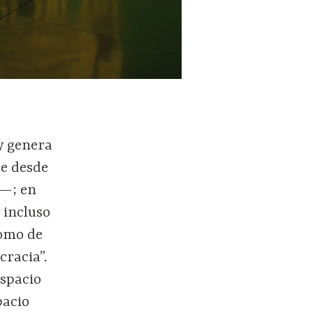
y genera
ue desde
o—; en
 incluso
como de
cracia”.
espacio
pacio