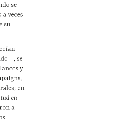
ando se
; a veces
e su
recían
ndo—, se
blancos y
mpaigns,
rales; en
itud en
ron a
os