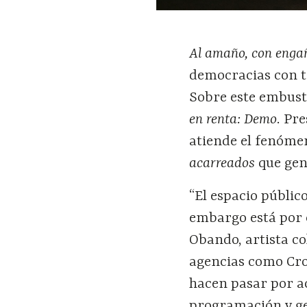
Al amaño, con enga
democracias con ta
Sobre este embust
en renta: Demo
. Pr
atiende el fenómen
acarreados
que gen
“El espacio públic
embargo está por 
Obando, artista co
agencias como Cro
hacen pasar por ac
programación y ge