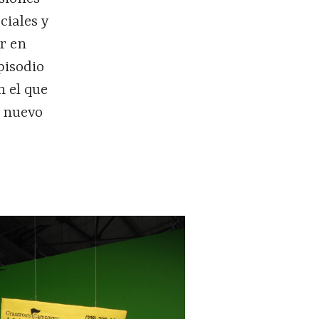
ciales y
r en
episodio
n el que
o nuevo