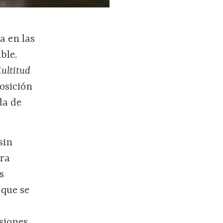
a en las
ble.
ultitud
posición
da de
sin
era
s
que se
siones