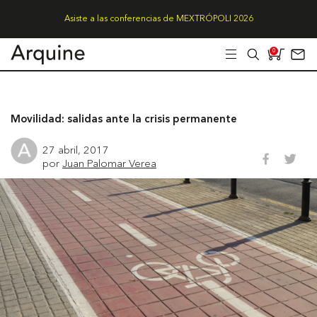
Asiste a las conferencias de MEXTRÓPOLI 2026
0
Movilidad: salidas ante la crisis permanente
27 abril, 2017
por
Juan Palomar Verea