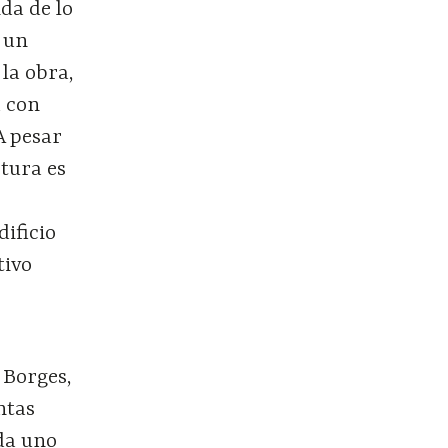
da de lo
n un
la obra,
a con
A pesar
ctura es
s
dificio
tivo
 Borges,
ntas
da uno