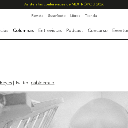
Asiste a las conferencias de MEXTRÓPOLI 2026
Revista
Suscríbete
Libros
Tienda
cias
Columnas
Entrevistas
Podcast
Concurso
Evento
 Reyes
| Twitter:
pabloemilio