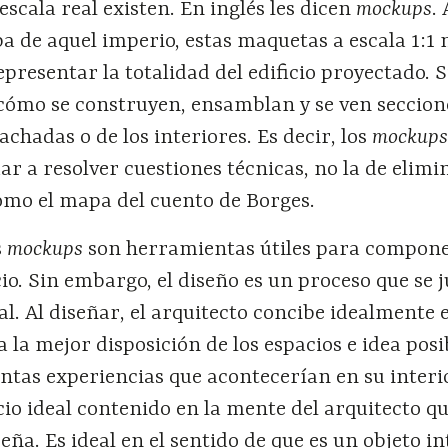
escala real existen. En inglés les dicen
mockups
. 
a de aquel imperio, estas maquetas a escala 1:1 
epresentar la totalidad del edificio proyectado. 
cómo se construyen, ensamblan y se ven seccion
achadas o de los interiores. Es decir, los
mockup
ar a resolver cuestiones técnicas, no la de elimi
como el mapa del cuento de Borges.
s
mockups
son herramientas útiles para compone
cio. Sin embargo, el diseño es un proceso que se 
al. Al diseñar, el arquitecto concibe idealmente e
a la mejor disposición de los espacios e idea posi
intas experiencias que acontecerían en su interi
icio ideal contenido en la mente del arquitecto qu
eña. Es ideal en el sentido de que es un objeto in