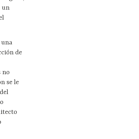
e un
el
y una
cción de
s no
n se le
del
so
itecto
o