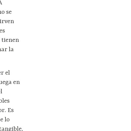
A
no se
Sirven
es
s
tienen
nar la
r el
juega en
l
bles
or. Es
e lo
tangible,