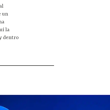
al
e un
na
uí la
oy dentro