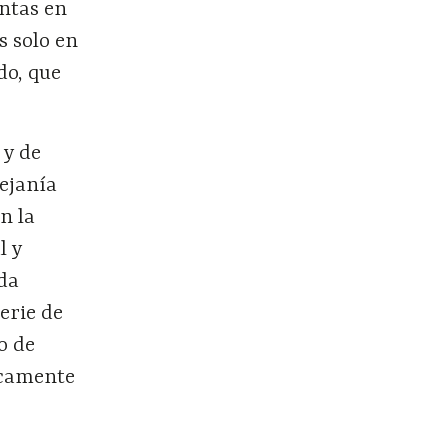
untas en
s solo en
do, que
 y de
lejanía
n la
l y
da
erie de
o de
nicamente