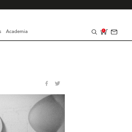
s
Academia
0