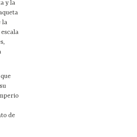
a y la
maqueta
 la
 escala
s,
a
 que
 su
imperio
nto de