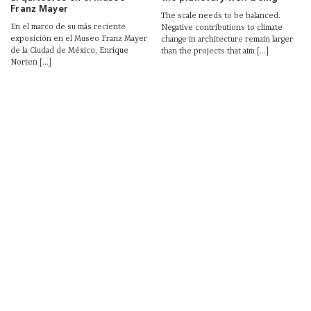
Franz Mayer
The scale needs to be balanced.
En el marco de su más reciente
Negative contributions to climate
exposición en el Museo Franz Mayer
change in architecture remain larger
de la Ciudad de México, Enrique
than the projects that aim [...]
Norten [...]