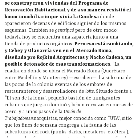
se construyeron viviendas del Programa de
Renovación Habitacional y de a su manera resistió el
boom inmobiliario que vivía la Condesa
donde
aparecieron decenas de edificios siguiendo los mismos
esquemas. También se
gentrificó
pero de otro modo:
todavía hoy se encuentra una zapatería junto a una
tienda de productos orgánicos.
Pero eso está cambiando,
y Cebey y Olavarría ven en el Mercado Roma,
diseñado pro Rojkind Arquitectos y Nacho Cadena, un
posible detonador de esas transformaciones
. “La
cuadra en donde se ubica el Mercado Roma (Querétaro
entre Medellín y Monterrey) —escriben—, ha sido una de
las pocas de la colonia exentas de los embates de
restauranteros y desarrolladores de
lofts
. Situado frente a
“El son de la loma”, pequeño bastión de inmigrantes
cubanos que juegan dominó y beben cervezas en mesas de
acero, y a unos pasos de la
Unión de
Trabajadores
Anarquistas, mejor conocida como “UTA”, sitio
que los fines de semana congrega a la fauna de las
subculturas del rock (punks, darks, metaleros, etcétera.),