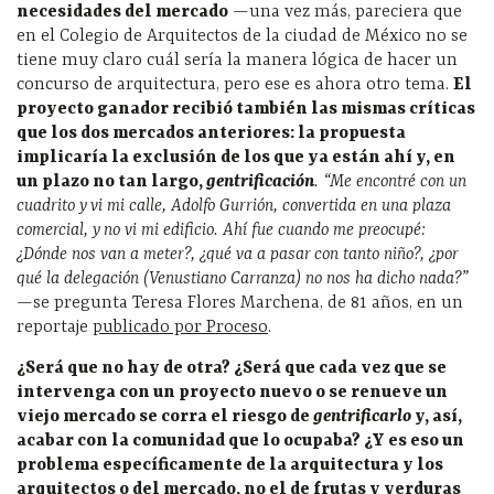
necesidades del mercado
—una vez más, pareciera que
en el Colegio de Arquitectos de la ciudad de México no se
tiene muy claro cuál sería la manera lógica de hacer un
concurso de arquitectura, pero ese es ahora otro tema.
El
proyecto ganador recibió también las mismas críticas
que los dos mercados anteriores: la propuesta
implicaría la exclusión de los que ya están ahí y, en
un plazo no tan largo,
gentrificación
. “Me encontré con un
cuadrito y vi mi calle, Adolfo Gurrión, convertida en una plaza
comercial, y no vi mi edificio. Ahí fue cuando me preocupé:
¿Dónde nos van a meter?, ¿qué va a pasar con tanto niño?, ¿por
qué la delegación (Venustiano Carranza) no nos ha dicho nada?”
—
se pregunta Teresa Flores Marchena, de 81 años, en un
reportaje
publicado por Proceso
.
¿Será que no hay de otra? ¿Será que cada vez que se
intervenga con un proyecto nuevo o se renueve un
viejo mercado se corra el riesgo de
gentrificarlo
y, así,
acabar con la comunidad que lo ocupaba?
¿Y es eso un
problema específicamente de la arquitectura y los
arquitectos o del mercado, no el de frutas y verduras