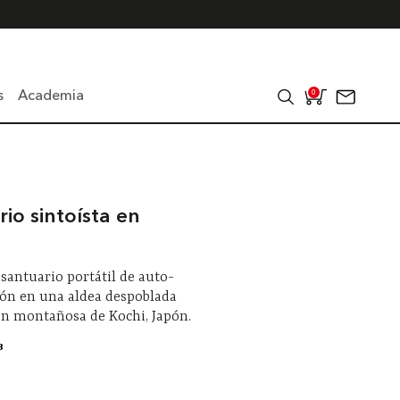
s
Academia
0
io sintoísta en
 santuario portátil de auto-
ión en una aldea despoblada
ón montañosa de Kochi, Japón.
8