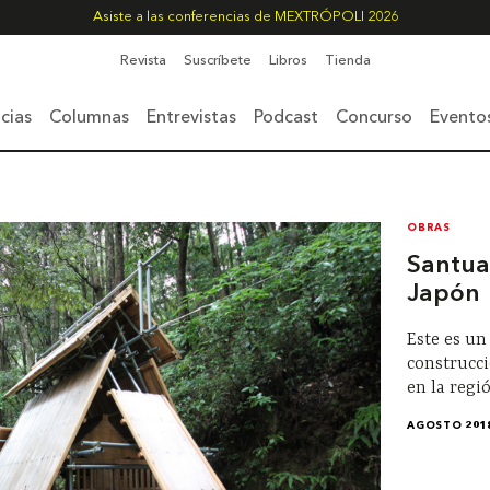
Asiste a las conferencias de MEXTRÓPOLI 2026
Revista
Suscríbete
Libros
Tienda
cias
Columnas
Entrevistas
Podcast
Concurso
Evento
OBRAS
Santuar
Japón
Este es un
construcc
en la regi
AGOSTO 201