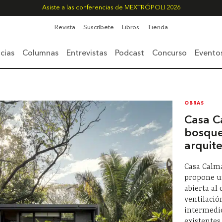
Asiste a las conferencias de MEXTRÓPOLI 2026
Revista
Suscríbete
Libros
Tienda
cias
Columnas
Entrevistas
Podcast
Concurso
Evento
OBRAS
Casa C
bosque
arquit
Casa Calma
propone u
abierta al 
ventilació
intermedio
existentes