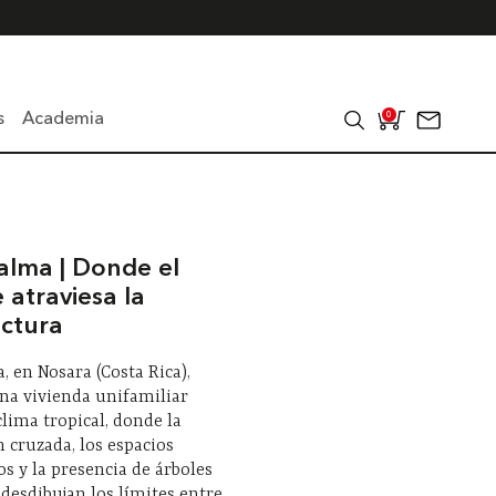
s
Academia
0
alma | Donde el
 atraviesa la
ectura
, en Nosara (Costa Rica),
na vivienda unifamiliar
clima tropical, donde la
n cruzada, los espacios
s y la presencia de árboles
 desdibujan los límites entre