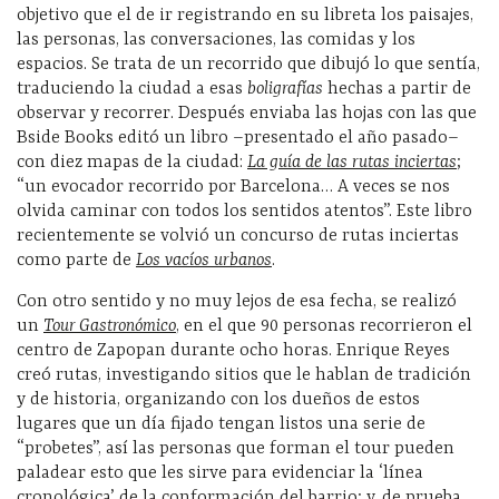
objetivo que el de ir registrando en su libreta los paisajes,
las personas, las conversaciones, las comidas y los
espacios. Se trata de un recorrido que dibujó lo que sentía,
traduciendo la ciudad a esas
boligrafías
hechas a partir de
observar y recorrer. Después enviaba las hojas con las que
Bside Books editó un libro –presentado el año pasado–
con diez mapas de la ciudad:
La guía de las rutas inciertas
;
“un evocador recorrido por Barcelona… A veces se nos
olvida caminar con todos los sentidos atentos”. Este libro
recientemente se volvió un concurso de rutas inciertas
como parte de
Los vacíos urbanos
.
Con otro sentido y no muy lejos de esa fecha, se realizó
un
Tour Gastronómico
, en el que 90 personas recorrieron el
centro de Zapopan durante ocho horas. Enrique Reyes
creó rutas, investigando sitios que le hablan de tradición
y de historia, organizando con los dueños de estos
lugares que un día fijado tengan listos una serie de
“probetes”, así las personas que forman el tour pueden
paladear esto que les sirve para evidenciar la ‘línea
cronológica’ de la conformación del barrio; y, de prueba