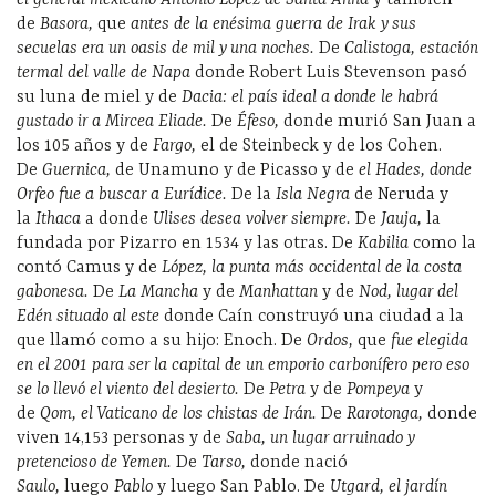
de
Basora,
que
antes de la enésima guerra de Irak y sus
secuelas era un oasis de mil y una noches.
De
Calistoga, estación
termal del valle de Napa
donde Robert Luis Stevenson pasó
su luna de miel y de
Dacia: el país ideal a donde le habrá
gustado ir a Mircea Eliade.
De
Éfeso,
donde murió San Juan a
los 105 años y de
Fargo,
el de Steinbeck y de los Cohen.
De
Guernica,
de Unamuno y de Picasso y de
el Hades, donde
Orfeo fue a buscar a Eurídice.
De la
Isla Negra
de Neruda y
la
Ithaca
a donde
Ulises desea volver siempre.
De
Jauja,
la
fundada por Pizarro en 1534 y las otras. De
Kabilia
como la
contó Camus y de
López, la punta más occidental de la costa
gabonesa.
De
La Mancha
y de
Manhattan
y de
Nod, lugar del
Edén situado al este
donde Caín construyó una ciudad a la
que llamó como a su hijo: Enoch. De
Ordos,
que
fue elegida
en el 2001 para ser la capital de un
emporio carbonífero pero eso
se lo llevó el viento del desierto.
De
Petra
y de
Pompeya
y
de
Qom, el
Vaticano de los chistas de Irán.
De
Rarotonga,
donde
viven 14,153 personas y de
Saba, un lugar arruinado y
pretencioso de Yemen.
De
Tarso,
donde nació
S
aulo,
luego
Pablo
y luego San Pablo. De
Utgard, el jardín