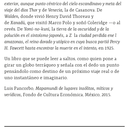
exterior, aunque punto céntrico del cielo escandinavo y meta del
viaje del dios Thor
y de
Venecia,
la de Casanova. De
Walden,
donde vivió Henry David Thoreau y
de
Xanadú,
que visitó Marco Polo y soñó Coleridge —o al
revés. De
Yomi-no-kuni,
la
tierra de la oscuridad y de la
polución en el sintoísmo japonés,
a
Z
la
ciudad perdida ene l
amazonas, el reino dorado y utópico en cuya busca partió Percy
H.
Fawcett hasta encontrar la muerte en el intento,
en 1925.
Un libro que se puede leer a saltos, como quien pone a
girar un globo terráqueo y señala con el dedo un punto
pensándolo como destino de un próximo viaje real o de
uno instantáneo e imaginario.
Luis Pancorbo,
Mapamundi de lugares insólitos, míticos y
verídicos,
Fondo de Cultura Económica, México, 2015.