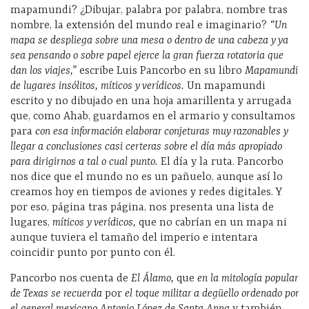
mapamundi? ¿Dibujar, palabra por palabra, nombre tras
nombre, la extensión del mundo real e imaginario?
“Un
mapa se despliega sobre una mesa o dentro de una cabeza y ya
sea pensando o sobre papel ejerce la gran fuerza rotatoria que
dan los viajes,”
escribe Luis Pancorbo en su libro
Mapamundi
de lugares insólitos, míticos y verídicos.
Un mapamundi
escrito y no dibujado en una hoja amarillenta y arrugada
que, como Ahab, guardamos en el armario y consultamos
para
con esa información elaborar conjeturas muy razonables y
llegar a conclusiones casi certeras sobre el día más apropiado
para dirigirnos a tal o cual punto.
El día y la ruta. Pancorbo
nos dice que el mundo no es un pañuelo, aunque así lo
creamos hoy en tiempos de aviones y redes digitales. Y
por eso, página tras página, nos presenta una lista de
lugares,
míticos y verídicos,
que no cabrían en un mapa ni
aunque tuviera el tamaño del imperio e intentara
coincidir punto por punto con él.
Pancorbo nos cuenta de
El Álamo,
que
en la mitología popular
de Texas se recuerda
por
el toque militar a degüello ordenado por
el general mexicano Antonio López de Santa Anna
y también