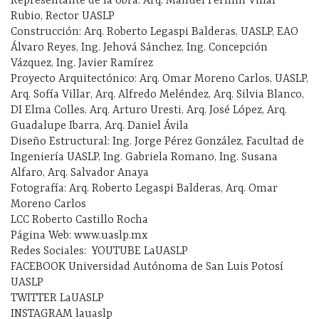
Representante de la obra: Arq. Manuel Fermín Villar
Rubio, Rector UASLP
Construcción: Arq. Roberto Legaspi Balderas, UASLP, EAO
Álvaro Reyes, Ing. Jehová Sánchez, Ing. Concepción
Vázquez, Ing. Javier Ramírez
Proyecto Arquitectónico: Arq. Omar Moreno Carlos, UASLP,
Arq. Sofía Villar, Arq. Alfredo Meléndez, Arq. Silvia Blanco,
DI Elma Colles, Arq. Arturo Uresti, Arq. José López, Arq.
Guadalupe Ibarra, Arq. Daniel Ávila
Diseño Estructural: Ing. Jorge Pérez González, Facultad de
Ingeniería UASLP, Ing. Gabriela Romano, Ing. Susana
Alfaro, Arq. Salvador Anaya
Fotografía: Arq. Roberto Legaspi Balderas, Arq. Omar
Moreno Carlos
LCC Roberto Castillo Rocha
Página Web: www.uaslp.mx
Redes Sociales: YOUTUBE LaUASLP
FACEBOOK Universidad Autónoma de San Luis Potosí
UASLP
TWITTER LaUASLP
INSTAGRAM lauaslp