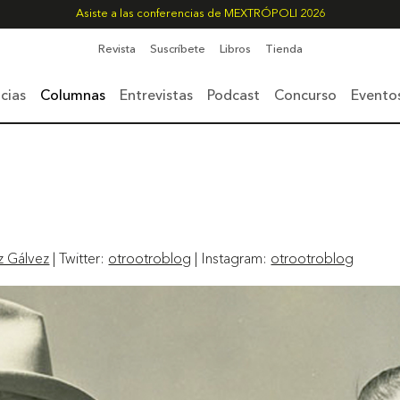
Asiste a las conferencias de MEXTRÓPOLI 2026
Revista
Suscríbete
Libros
Tienda
cias
Columnas
Entrevistas
Podcast
Concurso
Evento
z Gálvez
| Twitter:
otrootroblog
| Instagram:
otrootroblog