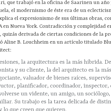
i, que trabajó en la oficina de Saarinen un año
scuela, el modernismo de éste era de un eclectici
 explica el expresionismo de sus últimas obras, c
A en Nueva York. Contradicción y complejidad e
, quizás derivada de ciertas condiciones de la pr
có Aline B. Louchheim en un artículo titulado Bl
tect:
esiones, la arquitectura es la más híbrida. De
nista y su cliente, la del arquitecto es la m
ociante, valuador de bienes raíces, superviso
uctor, planificador, coordinador, inspector,
lverse un vidente, un amigo, un sociólogo, 
iliar. Su trabajo es la tarea delicada de disti
y lo que creen que quieren.