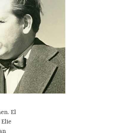
en. El
 Elie
man