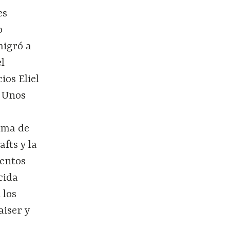
es
o
migró a
el
ios Eliel
. Unos
orma de
fts y la
entos
cida
 los
iser y