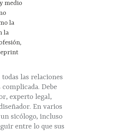
 y medio
smo
omo la
n la
ofesión,
ueprint
 todas las relaciones
ás complicada. Debe
r, experto legal,
 diseñador. En varios
un sicólogo, incluso
nguir entre lo que sus