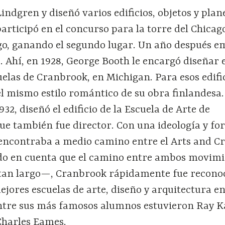
indgren y diseñó varios edificios, objetos y plan
articipó en el concurso para la torre del Chicag
go, ganando el segundo lugar. Un año después e
. Ahí, en 1928, George Booth le encargó diseñar 
elas de Cranbrook, en Michigan. Para esos edific
l mismo estilo romántico de su obra finlandesa
32, diseñó el edificio de la Escuela de Arte de
que también fue director. Con una ideología y f
encontraba a medio camino entre el Arts and Cra
o en cuenta que el camino entre ambos movimi
tan largo—, Cranbrook rápidamente fue recono
jores escuelas de arte, diseño y arquitectura en
ntre sus más famosos alumnos estuvieron Ray Ka
Charles Eames.