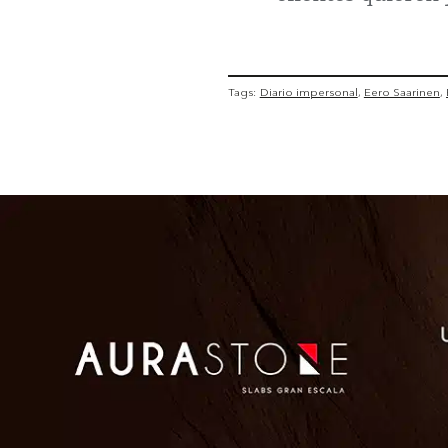
Tags:
Diario impersonal
Eero Saarinen