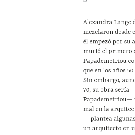
Alexandra Lange di
mezclaron desde e
él empezó por su a
murió el primero d
Papademetriou con
que en los años 50
Sin embargo, aunqu
70, su obra sería
Papademetriou— il
mal en la arquite
— plantea algunas 
un arquitecto en u