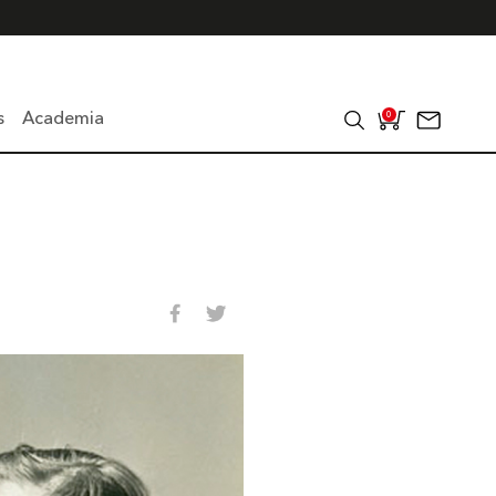
s
Academia
0