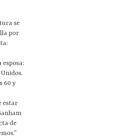
tura se
lla por
ta:
a esposa:
 Unidos.
s 60 y
 estar
e Banham
cta de
emos.”