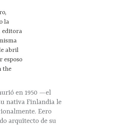
ro,
o la
, editora
a misma
e abril
er esposo
n the
 murió en 1950 —el
u nativa Finlandia le
cionalmente. Eero
do arquitecto de su