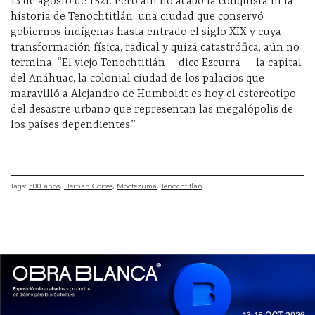
13 de agosto de 1521. Pero ahí no acabó la conquista ni la
historia de Tenochtitlán, una ciudad que conservó
gobiernos indígenas hasta entrado el siglo XIX y cuya
transformación física, radical y quizá catastrófica, aún no
termina. “El viejo Tenochtitlán —dice Ezcurra—, la capital
del Anáhuac, la colonial ciudad de los palacios que
maravilló a Alejandro de Humboldt es hoy el estereotipo
del desastre urbano que representan las megalópolis de
los países dependientes.”
Tags:
500 años
Hernán Cortés
Moctezuma
Tenochtitlán