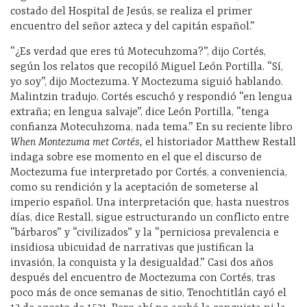
costado del Hospital de Jesús, se realiza el primer
encuentro del señor azteca y del capitán español.”
“¿Es verdad que eres tú Motecuhzoma?”, dijo Cortés,
según los relatos que recopiló Miguel León Portilla. “Sí,
yo soy”, dijo Moctezuma. Y Moctezuma siguió hablando.
Malintzin tradujo. Cortés escuchó y respondió “en lengua
extraña; en lengua salvaje”, dice León Portilla, “tenga
confianza Motecuhzoma, nada tema.” En su reciente libro
When Montezuma met Cortés,
el historiador Matthew Restall
indaga sobre ese momento en el que el discurso de
Moctezuma fue interpretado por Cortés, a conveniencia,
como su rendición y la aceptación de someterse al
imperio español. Una interpretación que, hasta nuestros
días, dice Restall, sigue estructurando un conflicto entre
“bárbaros” y “civilizados” y la “perniciosa prevalencia e
insidiosa ubicuidad de narrativas que justifican la
invasión, la conquista y la desigualdad.” Casi dos años
después del encuentro de Moctezuma con Cortés, tras
poco más de once semanas de sitio, Tenochtitlán cayó el