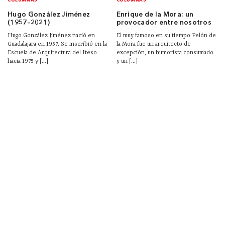
COLUMNAS
COLUMNAS
Hugo González Jiménez
Enrique de la Mora: un
(1957–2021)
provocador entre nosotros
Hugo González Jiménez nació en
El muy famoso en su tiempo Pelón de
Guadalajara en 1957. Se inscribió en la
la Mora fue un arquitecto de
Escuela de Arquitectura del Iteso
excepción, un humorista consumado
hacia 1975 y [...]
y un [...]