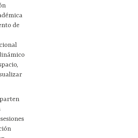
ión
cadémica
ento de
cional
inámico
spacio,
sualizar
 parten
s
 sesiones
ción