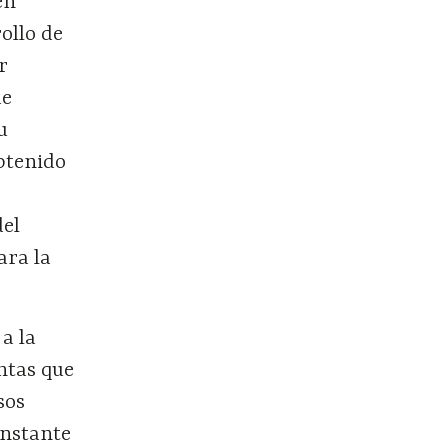
en
ollo de
r
de
u
obtenido
del
ara la
a la
untas que
sos
onstante