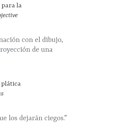
 para la
jective
ación con el dibujo,
a proyección de una
 plática
as
e los dejarán ciegos.”