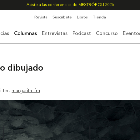
Asiste a las conferencias de MEXTRÓPOLI 2026
Revista
Suscríbete
Libros
Tienda
cias
Columnas
Entrevistas
Podcast
Concurso
Evento
no dibujado
itter:
margarita_fm