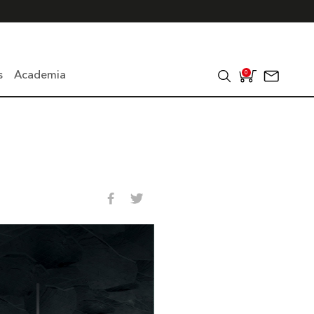
s
Academia
0