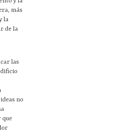
ento y la
era, más
y la
r de la
icar las
dificio
a
 ideas no
na
r que
lor