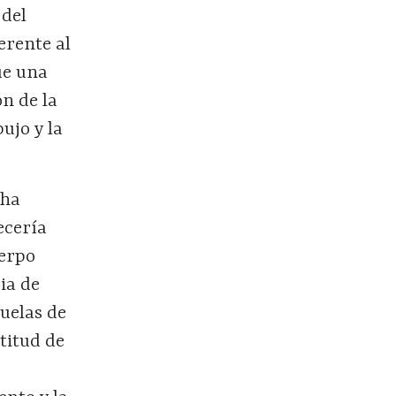
 del
erente al
ue una
ón de la
bujo y la
cha
ecería
uerpo
ia de
cuelas de
titud de