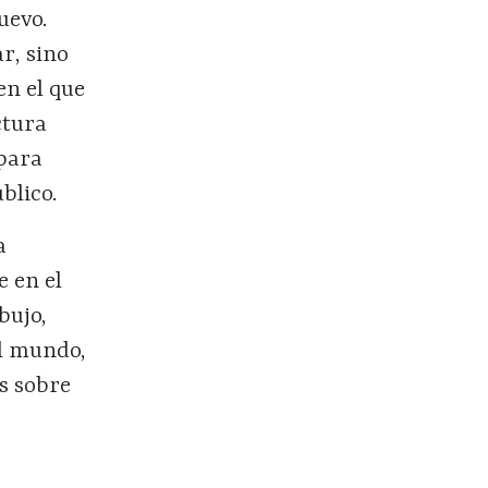
uevo.
ar, sino
en el que
ctura
 para
blico.
a
e en el
bujo,
el mundo,
s sobre